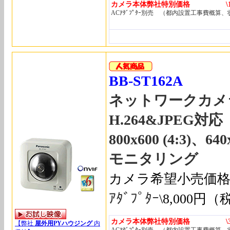
カメラ本体弊社特別価格 \110
ACｱﾀﾞﾌﾟﾀｰ別売 （都内設置工事費概算
BB-ST162A
ネットワークカメ
H.264&JPEG対応
800x600 (4:3)、64
モニタリング
カメラ希望小売価格\6
ｱﾀﾞﾌﾟﾀｰ
\8,000円
（
カメラ本体弊社特別価格 \39,
【弊社
屋外用PYハウジング
内