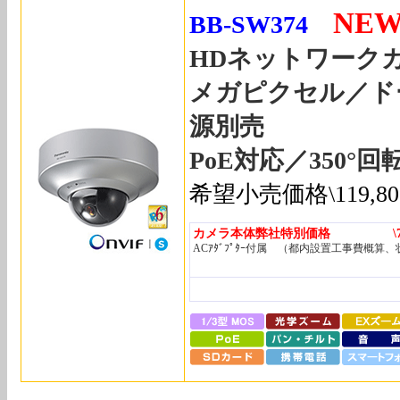
NE
BB-SW374
HDネットワーク
メガピクセル／ド
源別売
PoE対応／350°回
希望小売価格\119,
カメラ本体弊社特別価格 \74,
ACｱﾀﾞﾌﾟﾀｰ付属 （都内設置工事費概算