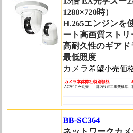
15倍 EX光学ズ
1280×720時）
H.265エンジン
ート高画質ストリ
高耐久性のギアド
最低照度
カメラ
希望小売価
カメラ本体弊社特別価格 \89,
ACｱﾀﾞﾌﾟﾀｰ別売 （都内設置工事費概算
BB-SC364
ネットワークカメ