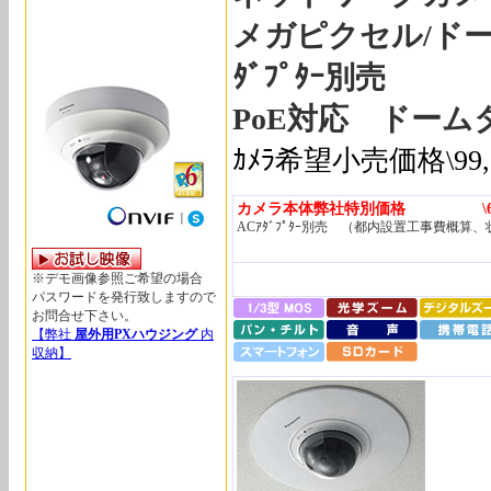
メガピクセル/ドー
ﾀﾞﾌﾟﾀｰ別売
PoE対応 ドームタ
ｶﾒﾗ希望小売価格\99
カメラ本体弊社特別価格 \64,
ACｱﾀﾞﾌﾟﾀｰ別売 （都内設置工事費概算
※デモ画像参照ご希望の場合
パスワードを発行致しますので
お問合せ下さい。
【弊社
屋外用PXハウジング
内
収納】