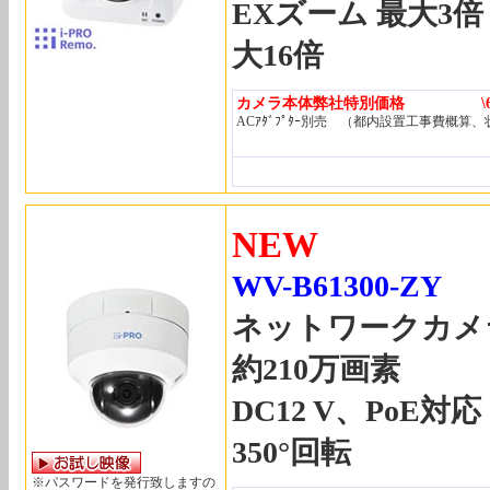
EXズーム 最大3
大16倍
カメラ本体弊社特別価格 \67,
ACｱﾀﾞﾌﾟﾀｰ別売 （都内設置工事費概算
NEW
WV-B61300-ZY
ネットワークカメ
約210万画素
DC12 V、Po
350°回転
※パスワードを発行致しますの