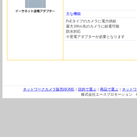
主な機能
PoEタイプのカメラに電力供給
最大100ｍ先のカメラに給電可能
防水対応
※受電アダプターが必要となります
ネットワークカメラ販売HOME
｜
目的で選ぶ
｜
商品で選ぶ
｜
ネットワ
株式会社エースプロモーション Copyright（C