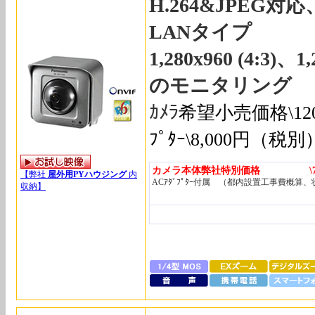
H.264&JPEG
LANタイプ
1,280x960 (4:3)、1
のモニタリング
ｶﾒﾗ
希望小売価格\12
ﾌﾟﾀｰ\8,000円（税別
カメラ本体弊社特別価格 \70,
【弊社
屋外用PYハウジング
内
ACｱﾀﾞﾌﾟﾀｰ付属 （都内設置工事費概算
収納】