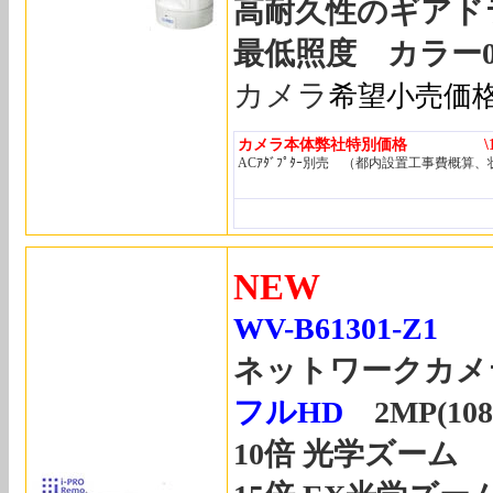
高耐久性のギアド
最低照度 カラー0.015
カメラ
希望小売価
カメラ本体弊社特別価格 \105
ACｱﾀﾞﾌﾟﾀｰ別売 （都内設置工事費概算
NEW
WV-B61301-Z1
ネットワークカメ
フルHD
2MP(108
10倍 光学ズーム