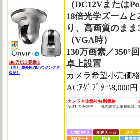
（DC12VまたはP
18倍光学ズームと
り、高画質のまま
（VGA時）
130万画素／350
卓上設置
【弊社
屋外用PBハウジング
内
収納】
カメラ希望小売価格\1
ACｱﾀﾞﾌﾟﾀｰ
\8,000円
カメラ本体弊社特別価格 \82,
ACｱﾀﾞﾌﾟﾀｰ別売 （都内設置工事費概算