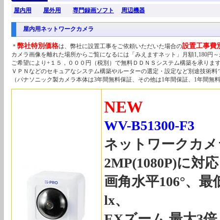
屋内用
屋外用
専門録画ソフト
周辺機器
屋内用ネットワークカメラ
弊社特別価格
設置工事費
＊
は、弊社に設置工事をご依頼いただいた場合の
カメラ画像を離れた場所からご覧になるには「みえますネット」月額1,180円
ご希望により+１５，０００円（税別）で無料ＤＤＮＳシステム構築を承りま
ＶＰＮなどのセキュアなシステム構築やルーターの選定・設定など別途技術料
（パナソニック製カメラ本体は3年間無料保証、その他は1年間保証、1年間無
NEW
WV-B51300-F3
ネットワークカメ
2MP(1080P)に対応
画角水平106°、最
lx、
EXズーム 最大3