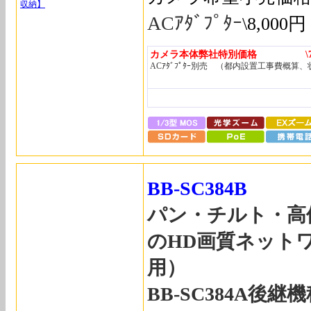
収納】
ACｱﾀﾞﾌﾟﾀｰ
\8,000円
カメラ本体弊社特別価格 \72,
ACｱﾀﾞﾌﾟﾀｰ別売 （都内設置工事費概算
BB-SC384B
パン・チルト・高
のHD画質ネット
用）
BB-SC384A後