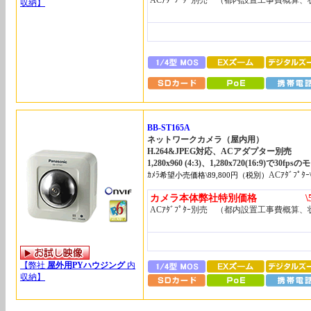
ACｱﾀﾞﾌﾟﾀｰ別売 （都内設置工事費概算
収納】
BB-ST165A
ネットワークカメラ（屋内用）
H.264&JPEG対応、ACアダプター別売
1,280x960 (4:3)、1,280x720(16:9)で30f
ｶﾒﾗ
ACｱﾀﾞﾌﾟﾀｰ
希望小売価格\89,800円（税別）
カメラ本体弊社特別価格 \58,
ACｱﾀﾞﾌﾟﾀｰ別売 （都内設置工事費概算
【弊社
屋外用PY
ハウジング
内
収納】