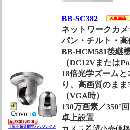
BB-SC382
ネットワークカメ
パン・チルト・高
BB-HCM581後
（DC12VまたはPo
18倍光学ズームと
り、高画質のまま
（VGA時）
130万画素／350
卓上設置
カメラ希望小売価格\1
【弊社
屋外用PBハウジング
内