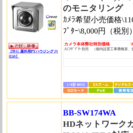
のモニタリング
ｶﾒﾗ
希望小売価格\11
ﾌﾟﾀｰ\8,000円（税別
カメラ本体弊社特別価格 \68,
ACｱﾀﾞﾌﾟﾀｰ別売 （都内設置工事費概算
【弊社
屋外用PYハウジング
内
収納】
BB-SW174WA
HDネットワーク