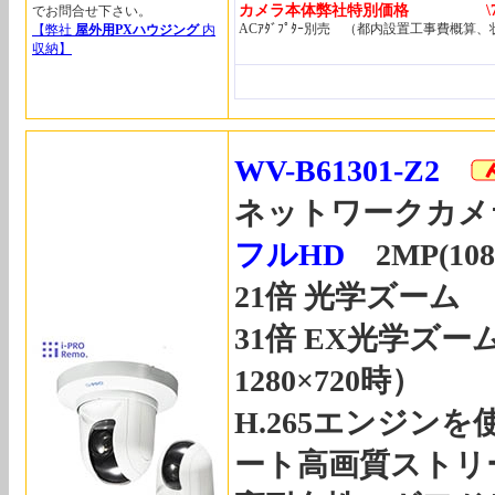
カメラ本体弊社特別価格 \78,
でお問合せ下さい。
ACｱﾀﾞﾌﾟﾀｰ別売 （都内設置工事費概算
【弊社
屋外用PXハウジング
内
収納】
WV-B61301-Z2
ネットワークカメ
フルHD
2MP(108
21倍 光学ズーム
31倍 EX光学ズ
1280×720時）
H.265エンジン
ート高画質ストリ