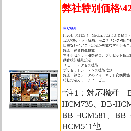
弊社特別価格\42
主な機能
H.264、MPEG-4、MotionJPEGによる録
1280×960ドット録画、モニタリング対応*注
自由なレイアウト設定が可能なマルチモニ
録画・録音再生機能
マルチセンサー連携録画、プリセット指定
動作検知機能設定
リモートアクセス機能
プリセットシーケンス機能*注1
録画・録音データのフォーマット変換機能
時刻指定カラーナイトビュー
*注1：対応機種 BB
HCM735、BB-HC
BB-HCM581、BB-
HCM511他