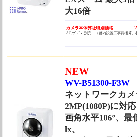
大16倍
カメラ本体弊社特別価格 \59,
ACｱﾀﾞﾌﾟﾀｰ別売 （都内設置工事費概算
NEW
WV-B51300-F3W
ネットワークカメ
2MP(1080P)に対応
画角水平106°、最
lx、