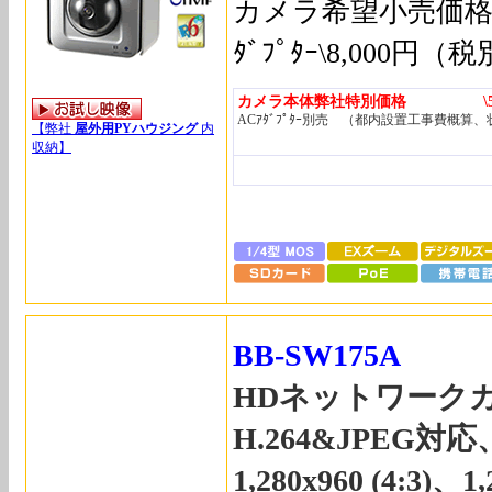
カメラ希望小売価格\8
ﾀﾞﾌﾟﾀｰ\8,000円（
カメラ本体弊社特別価格 \53,
ACｱﾀﾞﾌﾟﾀｰ別売 （都内設置工事費概算
【弊社
屋外用PYハウジング
内
収納】
BB-SW175A
HDネットワーク
H.264&JPEG
1,280x960 (4:3)、1