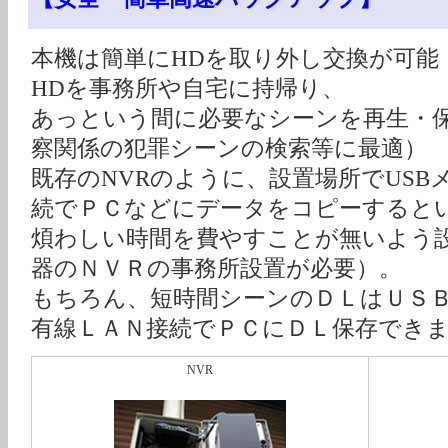
本機は簡単にHDを取り外し交換が可能
HDを事務所や自宅に持帰り、
あっという間に必要なシーンを再生・
察関係の犯罪シーンの検索等に最適）
既存のNVRのように、設置場所でUSB
続でＰＣなどにデータをコピーすると
煩わしい時間を費やすことが無いよう
器のＮＶＲの事務所設置が必要）。
もちろん、短時間シーンのＤＬはＵＳ
有線ＬＡＮ接続でＰＣにＤＬ保存でき
NVR