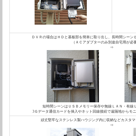
ＤＶＲの場合はＨＤと基板部を簡単に取り出し、長時間シーン
（ＡＣアダプターのみ別途自宅用が必
⇒
短時間シーンはＵＳＢメモリー保存や無線ＬＡＮ・有線
3Ｇデータ通信カードを挿入やネット回線接続で遠隔地からモ
頑丈堅牢なステンレス製ハウジング内に収納などカスタマ
⇒