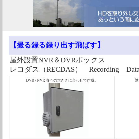
【撮る録る録り出す飛ばす】
屋外設置NVR＆DVRボックス
レコダス（RECDAS） Recording Data Acq
DVR / NVR 各々の大きさに合わせて作成。
遮