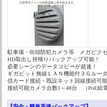
大型空冷ファンが内部温度上昇を防ぎます。
駐車場・街頭防犯カメラ等 メガピク
HD取出し持帰りバックアップ可能！
必要シーンのデータコピーが超速！
ギガビット無線ＬＡＮ機能付３Ｇルー
信カード接続・既設ネット回線接続可
接続可能カメラ台数1～48台 （PoE給
【安全・簡単高速バックアップ】