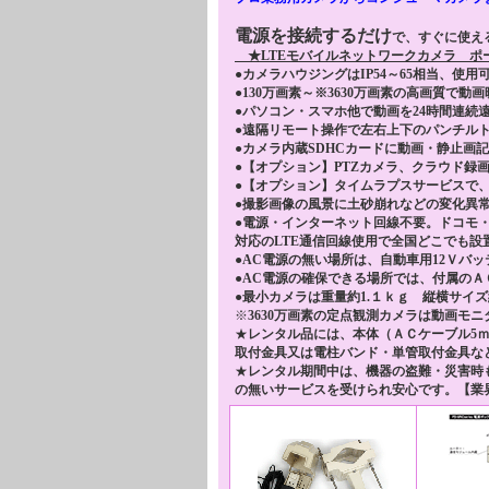
電源を接続するだけ
で、すぐに使え
★LTEモバイルネットワークカメラ ポー
●
カメラハウジングはIP54～65相当、使用可
●130万画素～※3630万画素の高画質で
●パソコン・スマホ他で動画を24時間連続
●遠隔リモート操作で左右上下のパンチル
●カメラ内蔵SDHCカードに動画・静止画
●【オプション】PTZカメラ、クラウド録画
●【オプション】タイムラプスサービスで
●撮影画像の風景に土砂崩れなどの変化異
●電源・インターネット回線不要。ドコモ・
対応のLTE通信回線使用で全国どこでも設
●AC電源の無い場所は、自動車用12Ｖバッ
●AC電源の確保できる場所では、付属の
●最小カメラは重量約1.１ｋｇ 縦横サイズ
※
3630万画素の定点観測カメラは動画モ
★
レンタル品には、本体（ＡＣケーブル5ｍ
取付金具又は電柱バンド・単管取付金具な
★
レンタル期間中は、機器の盗難・災害時
の無いサービスを受けられ安心です。【業界