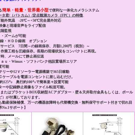
簡単・軽量・世界最小型
る
で便利な一体化カメラシステム
タ君/（パトカム）/定点観測カメラ（FPC）の特徴
、
能外気温 -20℃～+50℃完全屋外対応
動画映像と現場音声をライブ配信
遠隔監視
ト・ズームが可能
記録・ＨＤＤ録画 オプション
サービス 7日間～の録画保存、月額1,200円（税別）～
、作業工程を圧縮保存。長期の現場状況をコンパクトに再現。
常時、メールにて静止画伝送
ａｕ・Wimax・ソフトバンク他設置場所エリア
置可能
テリーや12Ｖソーラー電源構築で365日稼動
ＡＣケーブルを電源コンセントに差し込むだけ。
約125㍉ 奥行約100㍉で簡単楽々設置可能
ニターや記録静止画像をファイル転送可能。
またはブラケットBOX収納型ACアダプター・壁＆天井取付金具もしくは、ポール
ど）が付属しております。
も動産保険補償、万一の機器故障時も代替機交換・無料保守サポート付きで切れ目
No.1サポート】