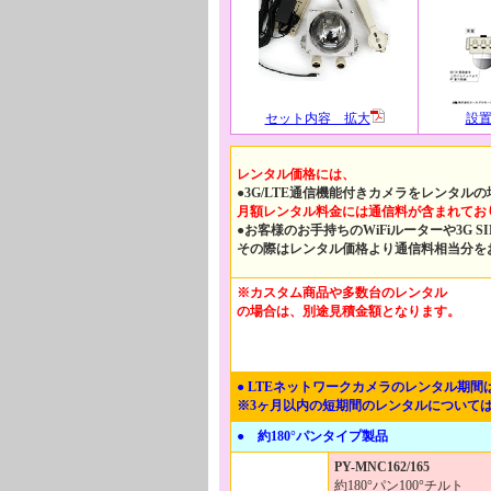
セット内容 拡大
設
レンタル価格には、
●3G/LTE通信機能付きカメラをレンタル
月額レンタル料金には通信料が含まれてお
●お客様のお手持ちのWiFiルーターや3G
その際はレンタル価格より通信料相当分を
※カスタム商品や多数台のレンタル
の場合は、別途見積金額となります。
● LTEネットワークカメラのレンタル期
※3ヶ月以内の短期間のレンタルについて
● 約180°パンタイプ製品
PY-MNC162/165
約180°パン100°チルト