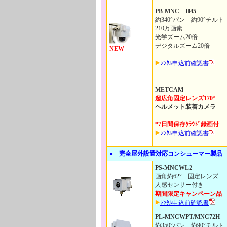
PB-MNC H45
約340°パン 約90°チルト
210万画素
光学ズーム20倍
デジタルズーム20倍
NEW
ﾚﾝﾀﾙ申込前確認書
METCAM
超広角固定レンズ170°
ヘルメット装着カメラ
*7日間保存ｸﾗｳﾄﾞ録画付
ﾚﾝﾀﾙ申込前確認書
● 完全屋外設置対応コンシューマー製品
PS-MNCWL2
画角約62° 固定レンズ
人感センサー付き
期間限定キャンペーン品
ﾚﾝﾀﾙ申込前確認書
PL-MNCWPT/MNC72H
約350°パン 約90°チルト