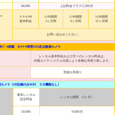
\40,000-
上記料金プラス\1,200/月
ー
ｿｰﾗｰﾚﾝﾀﾙ
ﾚﾝﾀﾙ期間
ﾚﾝﾀﾙ期間
ﾚﾝﾀﾙ期間
基本料金
3ヶ月間
6ヶ月間
12ヶ月間
。
お問い合わせください。
学ｽﾞｰﾑ搭載 ﾈｯﾄﾜｰｸ管理ｼｽﾃﾑ定点観測カメラ
レンタル基本料金および月々のレンタル料金は、
ラ
内蔵カメラ/システム仕様により各種お見積り致します。
別途お見積り
カメラ（SD記録のみWiFi ３Ｇ機能なし）
基本レンタル
レンタル期間 12ヶ月～
設定料金
\20,000-
\9,800/月