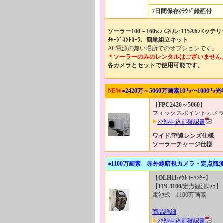
7日間保存ｸﾗｳﾄﾞ録画付
ソーラー100～160wパネル･115Ahバッテリ
ﾁｬｰｼﾞｺﾝﾄﾛｰﾗ、簡単組立キット
AC電源の無い場所でのオプションです。
＊ソーラーのみのレンタルはございません
各カメラとセットで使用可能です。
NEW
●
2420万～5060万画素10
㍉～1000㍉光
【
FPC2420
～5060
】
フィックスポイントカメ
ﾚﾝﾀﾙ申込前確認書
ワイド/望遠レンズ仕様
ソーラーチャージ仕様
●
1100万画素
赤外線暗視カメラ・定点観測
【
OLH11
/ｱｳﾄﾛｰﾊﾝﾀｰ】
【
FPC1100
/定点観測ｶﾒﾗ】
電池式 1100万画素
商品詳細
ﾚﾝﾀﾙ申込前確認書