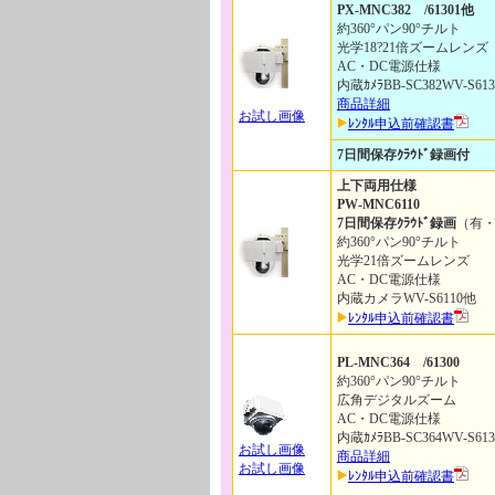
PX-MNC382 /61301他
約360°パン90°チルト
光学18?21倍ズームレンズ
AC・DC電源仕様
内蔵ｶﾒﾗBB-SC382WV-S61
商品詳細
お試し画像
ﾚﾝﾀﾙ申込前確認書
7日間保存ｸﾗｳﾄﾞ録画付
上下両用仕様
PW-MNC6110
7日間保存ｸﾗｳﾄﾞ録画
（有
約360°パン90°チルト
光学21倍ズームレンズ
AC・DC電源仕様
内蔵カメラWV-S6110他
ﾚﾝﾀﾙ申込前確認書
PL-MNC364 /61300
約360°パン90°チルト
広角デジタルズーム
AC・DC電源仕様
内蔵ｶﾒﾗBB-SC364WV-S613
お試し画像
商品詳細
お試し画像
ﾚﾝﾀﾙ申込前確認書