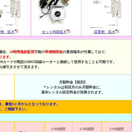
置例 拡大
セット内容拡大
設置例 拡大
の場合、
24時間連続監視
可能の
帯域制限無
の通信端末が付属しており、
ります。
 SIMカードや既設のBRD回線ルーターと接続して使用することも可能です。
お値引きさせて頂きます。
月額料金【税別】
＊レンタルは初回月のみ月額料金に、
基本レンタル設定料金が加算されます。
間は、最低3ヶ月からとなっております。
は、ご相談下さい。
ﾚﾝﾀﾙ期間
ﾚﾝﾀﾙ期間
ﾚﾝﾀﾙ期間